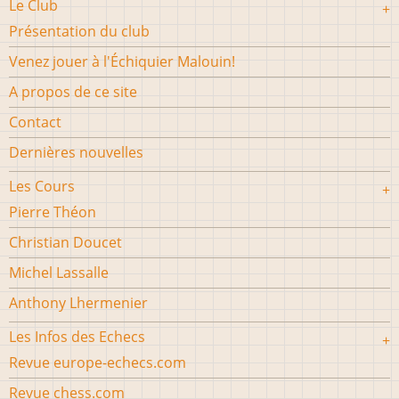
Le Club
Présentation du club
Venez jouer à l'Échiquier Malouin!
A propos de ce site
Contact
Dernières nouvelles
Les Cours
Pierre Théon
Christian Doucet
Michel Lassalle
Anthony Lhermenier
Les Infos des Echecs
Revue europe-echecs.com
Revue chess.com