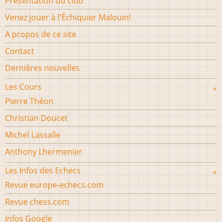
Présentation du club
Venez jouer à l'Échiquier Malouin!
A propos de ce site
Contact
Dernières nouvelles
Les Cours
Pierre Théon
Christian Doucet
Michel Lassalle
Anthony Lhermenier
Les Infos des Echecs
Revue europe-echecs.com
Revue chess.com
Infos Google