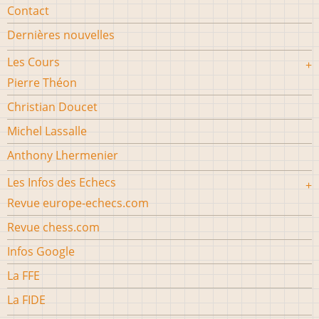
Contact
Dernières nouvelles
Les Cours
Pierre Théon
Christian Doucet
Michel Lassalle
Anthony Lhermenier
Les Infos des Echecs
Revue europe-echecs.com
Revue chess.com
Infos Google
La FFE
La FIDE