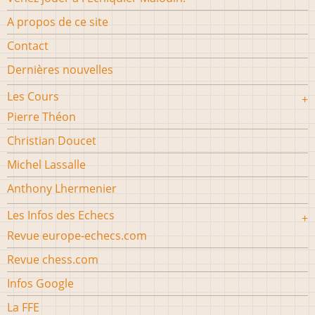
A propos de ce site
Contact
Dernières nouvelles
Les Cours
Pierre Théon
Christian Doucet
Michel Lassalle
Anthony Lhermenier
Les Infos des Echecs
Revue europe-echecs.com
Revue chess.com
Infos Google
La FFE