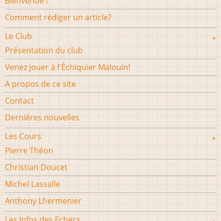
Bienvenue !
Comment rédiger un article?
Le Club
Présentation du club
Venez jouer à l'Échiquier Malouin!
A propos de ce site
Contact
Dernières nouvelles
Les Cours
Pierre Théon
Christian Doucet
Michel Lassalle
Anthony Lhermenier
Les Infos des Echecs