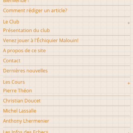
Bienvenue !
Comment rédiger un article?
Le Club
Présentation du club
Venez jouer à l'Échiquier Malouin!
A propos de ce site
Contact
Dernières nouvelles
Les Cours
Pierre Théon
Christian Doucet
Michel Lassalle
Anthony Lhermenier
Les Infos des Echecs