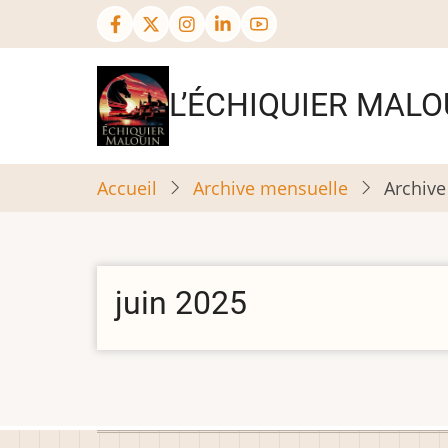
Aller
au
contenu
principal
L’ÉCHIQUIER MALO
Accueil
Archive mensuelle
Archive
juin 2025