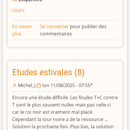
cours
En savoir
Se connecter
pour publier des
plus
sur
commentaires
Etudes
estivales
(9
et
dernière)
Etudes estivales (8)
Michel_L
lun 11/08/2025 - 07:55
*
Encore une étude difficile. Les finales T+C contre
T sont le plus souvent nulles mais pas celle-ci
car le roi noir est vraiment mal placé.
Cependant la tour noire a de la ressource ...
Solution la prochaine fois. Plus bas, la solution