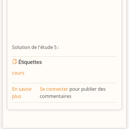
Solution de l'étude 5 :
Étiquettes
cours
En savoir
Se connecter
pour publier des
plus
sur
commentaires
Etudes
estivales
(6)