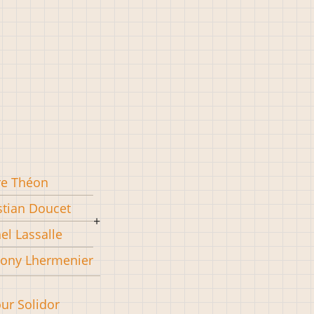
re Théon
stian Doucet
el Lassalle
ony Lhermenier
our Solidor