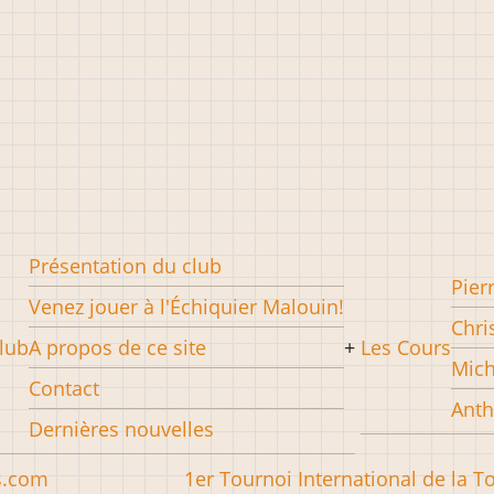
Présentation du club
Pier
Venez jouer à l'Échiquier Malouin!
Chri
lub
A propos de ce site
Les Cours
Mich
Contact
Anth
Dernières nouvelles
s.com
1er Tournoi International de la T