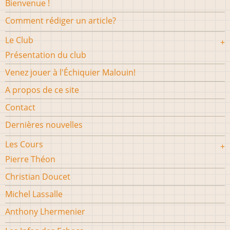
Bienvenue !
Comment rédiger un article?
Le Club
Présentation du club
Venez jouer à l'Échiquier Malouin!
A propos de ce site
Contact
Dernières nouvelles
Les Cours
Pierre Théon
Christian Doucet
Michel Lassalle
Anthony Lhermenier