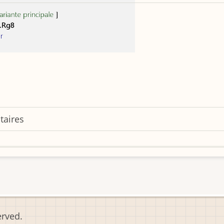
taires
erved.