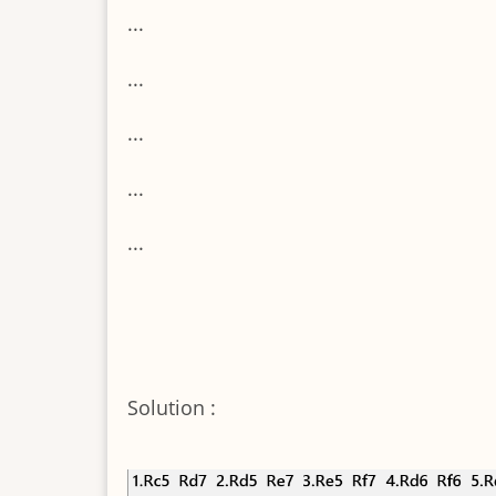
...
...
...
...
...
Solution :