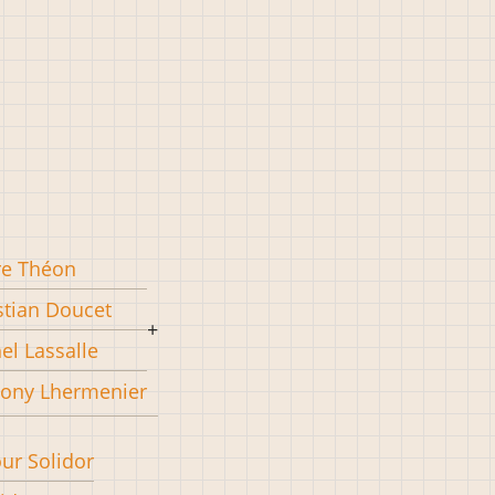
re Théon
stian Doucet
el Lassalle
ony Lhermenier
our Solidor