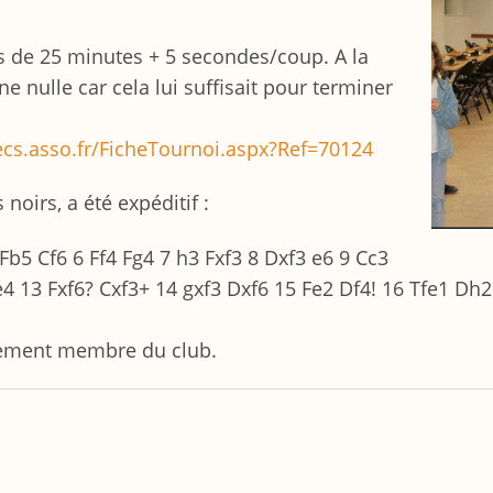
ies de 25 minutes + 5 secondes/coup. A la
e nulle car cela lui suffisait pour terminer
cs.asso.fr/FicheTournoi.aspx?Ref=70124
noirs, a été expéditif :
Fb5 Cf6 6 Ff4 Fg4 7 h3 Fxf3 8 Dxf3 e6 9 Cc3
4 13 Fxf6? Cxf3+ 14 gxf3 Dxf6 15 Fe2 Df4! 16 Tfe1 Dh
galement membre du club.