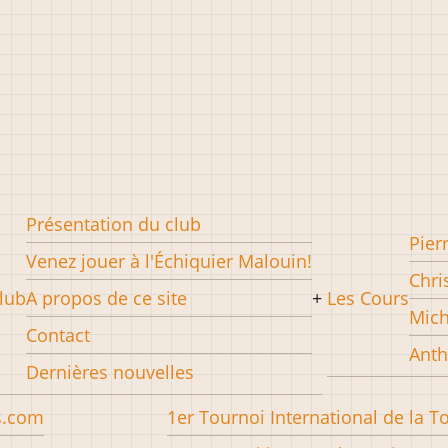
Présentation du club
Pier
Venez jouer à l'Échiquier Malouin!
Chri
lub
A propos de ce site
Les Cours
Mich
Contact
Anth
Dernières nouvelles
s.com
1er Tournoi International de la T