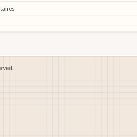
taires
erved.