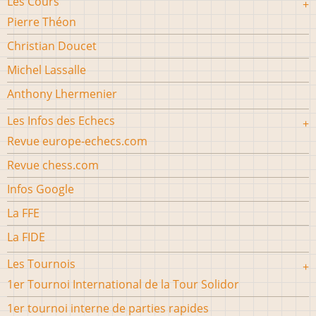
Les Cours
Pierre Théon
Christian Doucet
Michel Lassalle
Anthony Lhermenier
Les Infos des Echecs
Revue europe-echecs.com
Revue chess.com
Infos Google
La FFE
La FIDE
Les Tournois
1er Tournoi International de la Tour Solidor
1er tournoi interne de parties rapides