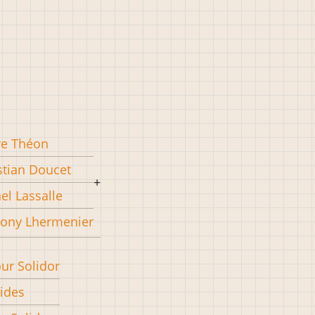
re Théon
stian Doucet
el Lassalle
ony Lhermenier
our Solidor
pides