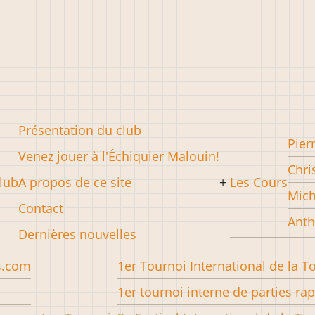
Présentation du club
Pier
Venez jouer à l'Échiquier Malouin!
Chri
lub
A propos de ce site
Les Cours
Mich
Contact
Anth
Dernières nouvelles
s.com
1er Tournoi International de la T
1er tournoi interne de parties ra