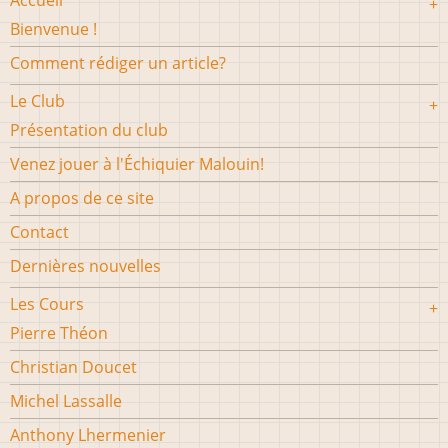
Accueil
Bienvenue !
Comment rédiger un article?
Le Club
Présentation du club
Venez jouer à l'Échiquier Malouin!
A propos de ce site
Contact
Dernières nouvelles
Les Cours
Pierre Théon
Christian Doucet
Michel Lassalle
Anthony Lhermenier