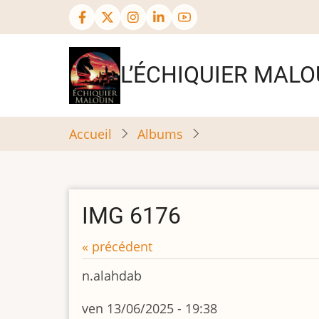
Aller
au
contenu
principal
L’ÉCHIQUIER MALO
Accueil
Albums
IMG 6176
« précédent
n.alahdab
ven 13/06/2025 - 19:38