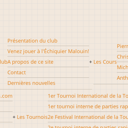
Présentation du club
Pier
Venez jouer à l'Échiquier Malouin!
Chri
lub
A propos de ce site
Les Cours
Mich
Contact
Anth
Dernières nouvelles
s.com
1er Tournoi International de la T
1er tournoi interne de parties ra
Les Tournois
2e Festival International de la To
2e tournoi interne de parties rap