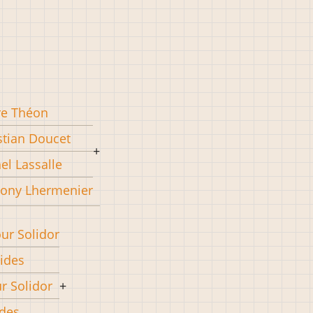
re Théon
stian Doucet
el Lassalle
ony Lhermenier
our Solidor
pides
ur Solidor
ides