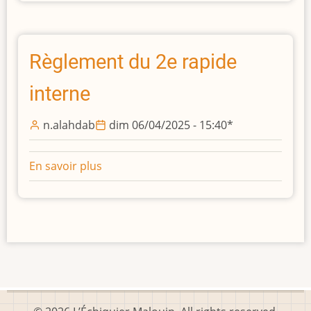
menace
de
mat
est
Règlement du 2e rapide
plus
interne
forte!
n.alahdab
dim 06/04/2025 - 15:40
*
En savoir plus
sur
Règlement
du
2e
rapide
interne