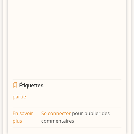
Étiquettes
partie
En savoir
Se connecter
pour publier des
plus
sur
commentaires
La