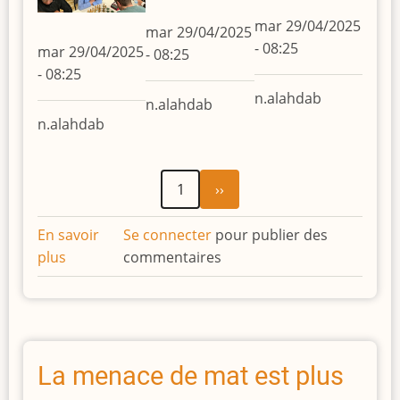
mar 29/04/2025
mar 29/04/2025
- 08:25
mar 29/04/2025
- 08:25
- 08:25
n.alahdab
n.alahdab
n.alahdab
Page
Pagination
1
››
suivante
En savoir
Se connecter
pour publier des
plus
sur
commentaires
2e
Rapide
Interne
2704/2025
La menace de mat est plus