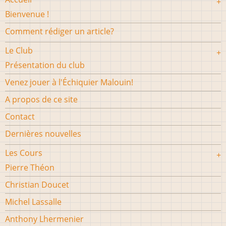
Bienvenue !
Comment rédiger un article?
Le Club
Présentation du club
Venez jouer à l'Échiquier Malouin!
A propos de ce site
Contact
Dernières nouvelles
Les Cours
Pierre Théon
Christian Doucet
Michel Lassalle
Anthony Lhermenier