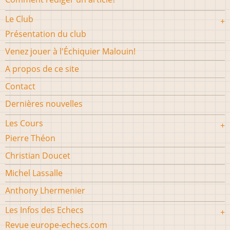
Le Club
Présentation du club
Venez jouer à l'Échiquier Malouin!
A propos de ce site
Contact
Dernières nouvelles
Les Cours
Pierre Théon
Christian Doucet
Michel Lassalle
Anthony Lhermenier
Les Infos des Echecs
Revue europe-echecs.com