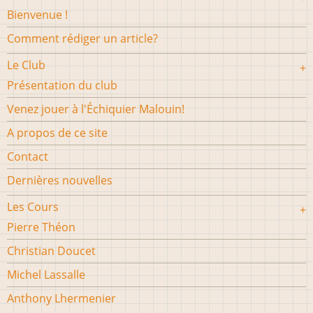
Bienvenue !
Comment rédiger un article?
Le Club
Présentation du club
Venez jouer à l'Échiquier Malouin!
A propos de ce site
Contact
Dernières nouvelles
Les Cours
Pierre Théon
Christian Doucet
Michel Lassalle
Anthony Lhermenier