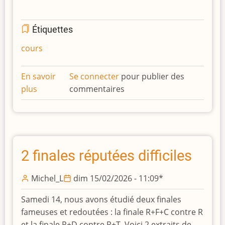
Étiquettes
cours
En savoir
Se connecter
pour publier des
plus
sur
commentaires
Cours
du
7
mars
de
2 finales réputées difficiles
Christian
sur
Michel_L
dim 15/02/2026 - 11:09
*
l'espagnole
Samedi 14, nous avons étudié deux finales
fameuses et redoutées : la finale R+F+C contre R
et la finale R+D contre R+T. Voici 2 extraits de