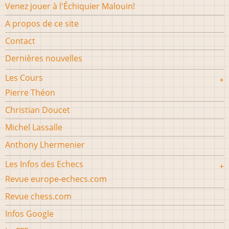
Venez jouer à l'Échiquier Malouin!
A propos de ce site
Contact
Dernières nouvelles
Les Cours
Pierre Théon
Christian Doucet
Michel Lassalle
Anthony Lhermenier
Les Infos des Echecs
Revue europe-echecs.com
Revue chess.com
Infos Google