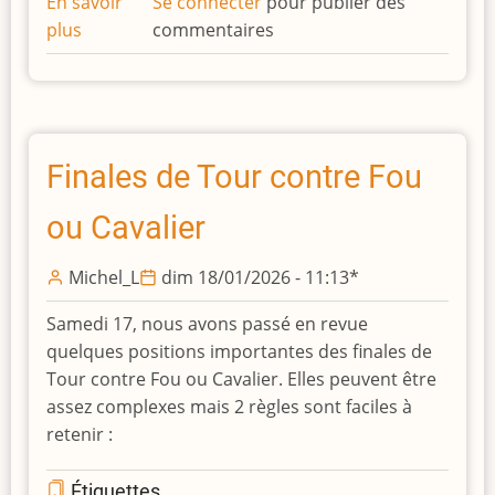
En savoir
Se connecter
pour publier des
plus
sur
commentaires
Grand
chelem
de
Saint-
Malo
Finales de Tour contre Fou
ce
ou Cavalier
dimanche
!
Michel_L
dim 18/01/2026 - 11:13
*
Samedi 17, nous avons passé en revue
quelques positions importantes des finales de
Tour contre Fou ou Cavalier. Elles peuvent être
assez complexes mais 2 règles sont faciles à
retenir :
Étiquettes