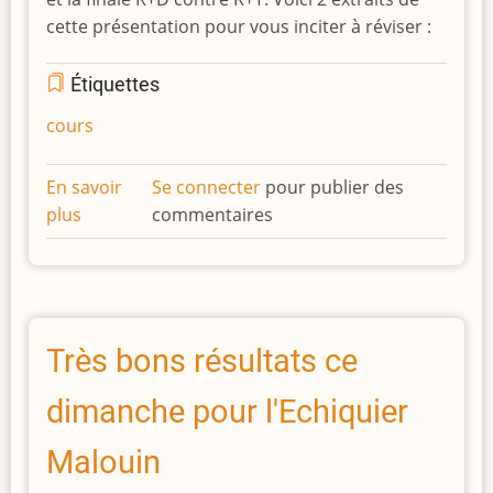
cette présentation pour vous inciter à réviser :
Étiquettes
cours
En savoir
Se connecter
pour publier des
plus
sur
commentaires
2
finales
réputées
difficiles
Très bons résultats ce
dimanche pour l'Echiquier
Malouin