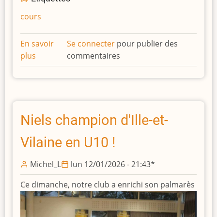
cours
En savoir
Se connecter
pour publier des
plus
sur
commentaires
Finales
de
Tour
contre
Fou
Niels champion d'Ille-et-
ou
Vilaine en U10 !
Cavalier
Michel_L
lun 12/01/2026 - 21:43
*
Ce dimanche, notre club a enrichi son palmarès