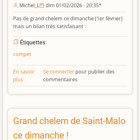
Michel_L
dim 01/02/2026 - 20:35
*
Pas de grand chelem ce dimanche (1er février)
mais un bilan très satisfaisant :
Étiquettes
compet
En savoir
Se connecter
pour publier des
plus
sur
commentaires
Très
bons
résultats
ce
dimanche
Grand chelem de Saint-Malo
pour
ce dimanche !
l'Echiquier