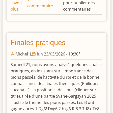
savoir
pour publier des
commentaire
plus
sur
commentaires
Dernière
ronde
et
bilan
de
Finales pratiques
la
saison
Michel_L
lun 23/03/2026 - 10:30
*
Samedi 21, nous avons analysé quelques finales
pratiques, en insistant sur l'importance des
pions passés, de l'activité du roi et de la bonne
connaissance des finales théoriques (Philidor,
Lucena ...). La position ci-dessous (cliquer sur le
titre), tirée d'une partie Svane-Sargsyan 2025
illustre le thème des pions passés. Les B ont
gagné après 1 Dg6! Dxg6 2 hxg6 Rf8 3 Td8+ Te8