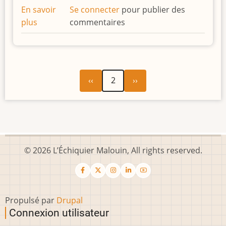
En savoir
Se connecter
pour publier des
plus
sur
commentaires
Résultats
contrastés
ce
dimanche
Page
Page
Pagination
‹‹
2
››
en
précédente
suivante
Régional
et
Départemental
© 2026 L’Échiquier Malouin, All rights reserved.
Propulsé par
Drupal
Connexion utilisateur