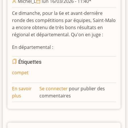
Michel_L
lun 16/03/2026 - 11:40
*
Ce dimanche, pour la 6e et avant-dernière
ronde des compétitions par équipes, Saint-Malo
a encore obtenu de très bons résultats en
régional et départemental. Qu'on en juge :
En départemental :
Étiquettes
compet
En savoir
Se connecter
pour publier des
plus
sur
commentaires
Saint-
Malo
continue
sur