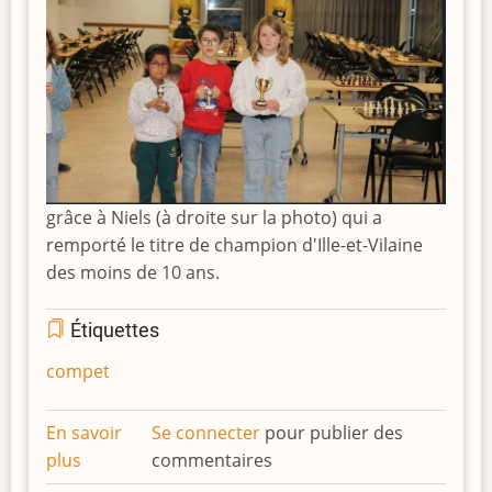
grâce à Niels (à droite sur la photo) qui a
remporté le titre de champion d'Ille-et-Vilaine
des moins de 10 ans.
Étiquettes
compet
En savoir
Se connecter
pour publier des
plus
sur
commentaires
Niels