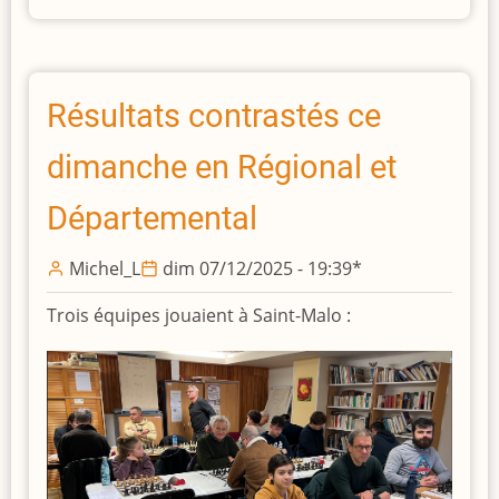
champion
d'Ille-
et-
Vilaine
Résultats contrastés ce
en
dimanche en Régional et
U10
!
Départemental
Michel_L
dim 07/12/2025 - 19:39
*
Trois équipes jouaient à Saint-Malo :