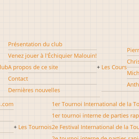
Présentation du club
Pier
Venez jouer à l'Échiquier Malouin!
Chri
lub
A propos de ce site
Les Cours
Mich
Contact
Anth
Dernières nouvelles
s.com
1er Tournoi International de la T
1er tournoi interne de parties ra
Les Tournois
2e Festival International de la To
2e tournoi interne de parties rap