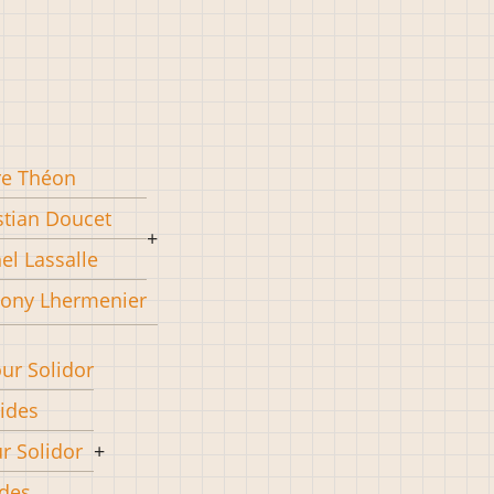
re Théon
stian Doucet
el Lassalle
ony Lhermenier
our Solidor
pides
ur Solidor
ides