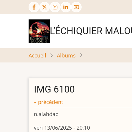
Aller
au
contenu
principal
L’ÉCHIQUIER MALO
Accueil
Albums
IMG 6100
« précédent
n.alahdab
ven 13/06/2025 - 20:10