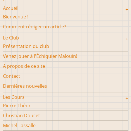
Accueil
Bienvenue !
Comment rédiger un article?
Le Club
Présentation du club
Venez jouer à l'Échiquier Malouin!
A propos de ce site
Contact
Dernières nouvelles
Les Cours
Pierre Théon
Christian Doucet
Michel Lassalle