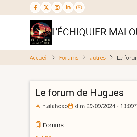
Aller
au
contenu
principal
L’ÉCHIQUIER MALO
Accueil
Forums
autres
Le for
Le forum de Hugues
n.alahdab
dim 29/09/2024 - 18:09
*
Forums