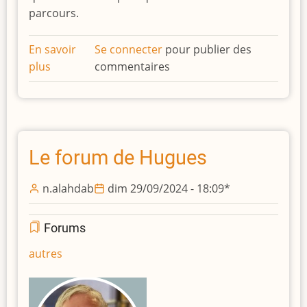
parcours.
En savoir
Se connecter
pour publier des
plus
sur
commentaires
Le
forum
de
Rémy
Le forum de Hugues
n.alahdab
dim 29/09/2024 - 18:09
*
Forums
autres