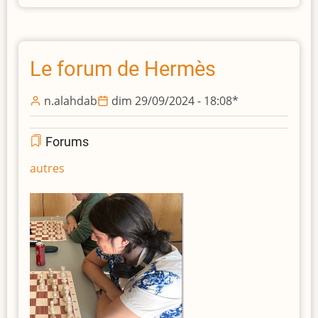
forum
de
Hugues
Le forum de Hermès
n.alahdab
dim 29/09/2024 - 18:08
*
Forums
autres