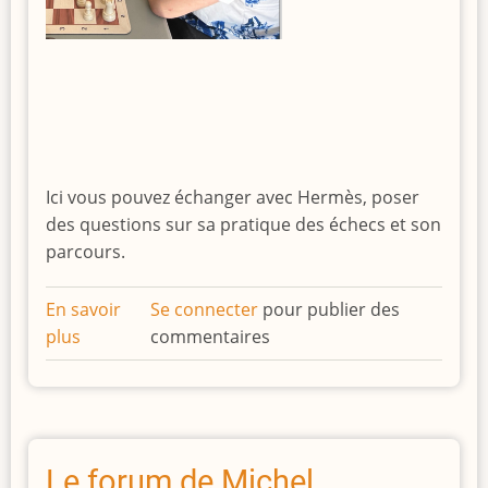
Ici vous pouvez échanger avec Hermès, poser
des questions sur sa pratique des échecs et son
parcours.
En savoir
Se connecter
pour publier des
plus
sur
commentaires
Le
forum
de
Hermès
Le forum de Michel