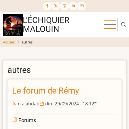
Aller
au
contenu
L’ÉCHIQUIER
principal
MALOUIN
Accueil
autres
autres
Le forum de Rémy
n.alahdab
dim 29/09/2024 - 18:12
*
Forums