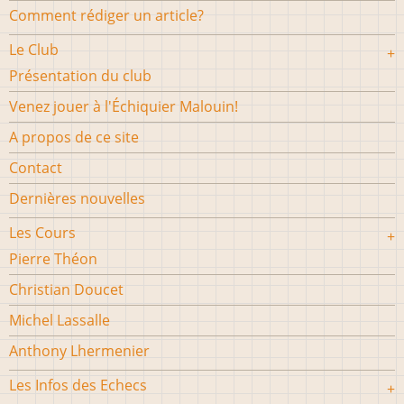
Comment rédiger un article?
Le Club
Présentation du club
Venez jouer à l'Échiquier Malouin!
A propos de ce site
Contact
Dernières nouvelles
Les Cours
Pierre Théon
Christian Doucet
Michel Lassalle
Anthony Lhermenier
Les Infos des Echecs