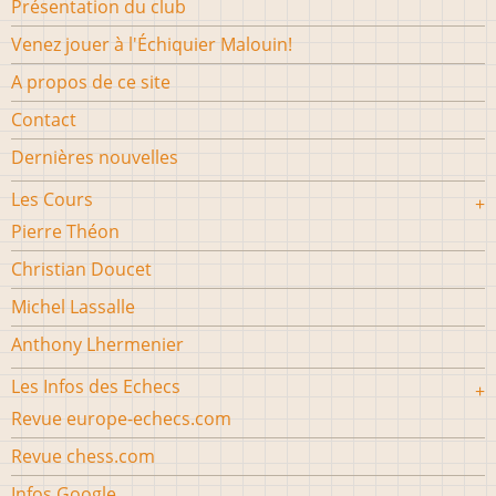
Présentation du club
Venez jouer à l'Échiquier Malouin!
A propos de ce site
Contact
Dernières nouvelles
Les Cours
Pierre Théon
Christian Doucet
Michel Lassalle
Anthony Lhermenier
Les Infos des Echecs
Revue europe-echecs.com
Revue chess.com
Infos Google