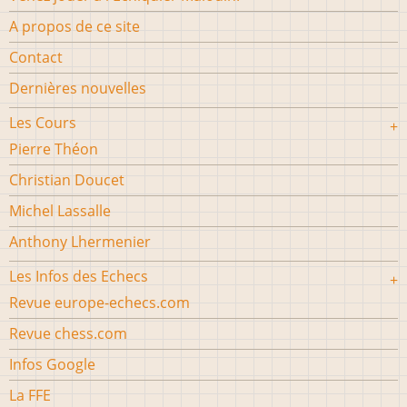
A propos de ce site
Contact
Dernières nouvelles
Les Cours
Pierre Théon
Christian Doucet
Michel Lassalle
Anthony Lhermenier
Les Infos des Echecs
Revue europe-echecs.com
Revue chess.com
Infos Google
La FFE